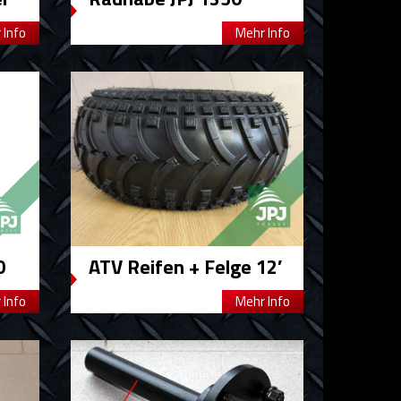
 Info
Mehr Info
0
ATV Reifen + Felge 12′
 Info
Mehr Info