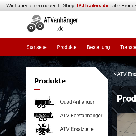
Wir haben einen neuen E-Shop
JPJTrailers.de
- alle Produk
Startseite
Produkte
Bestellung
Transp
>
ATV Ersa
Produkte
Prod
Quad Anhänger
ATV Forstanhänger
ATV Ersatzteile