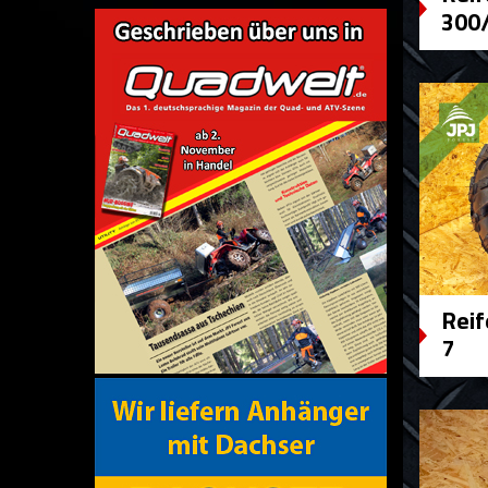
300
Reif
7