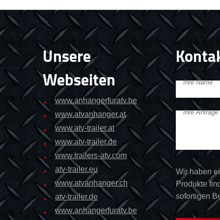
Unsere
Kontak
Webseiten
Ihre Name
www.anhangerfuratv.be
Ihre Anfrage
www.atvanhanger.at
www.atv-trailer.at
www.atv-trailer.de
www.trailers-atv.com
atv-trailer.eu
Wir haben e
www.atvanhanger.ch
Produkte find
sofortigen B
atv-trailer.de
www.anhangerfuratv.be