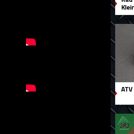
Klei
ATV 