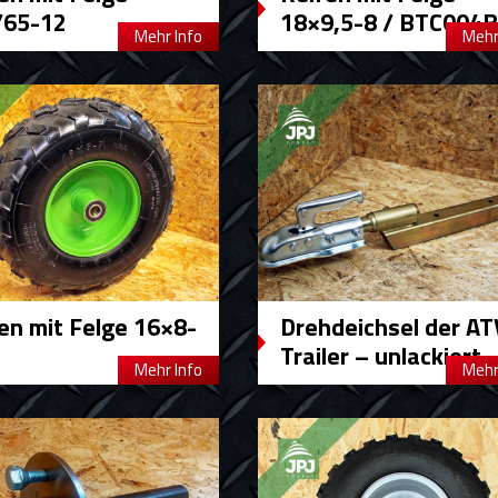
/65-12
18×9,5-8 / BTC004B
Mehr Info
Mehr
en mit Felge 16×8-
Drehdeichsel der AT
Trailer – unlackiert
Mehr Info
Mehr