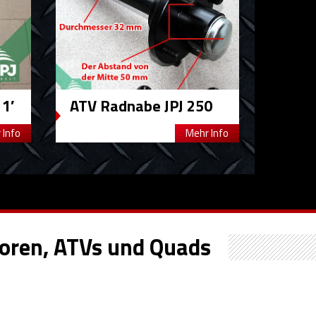
1′
ATV Radnabe JPJ 250
 Info
Mehr Info
oren, ATVs und Quads