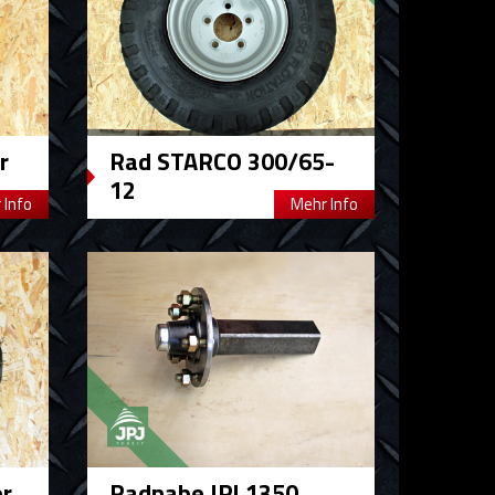
r
Rad STARCO 300/65-
12
 Info
Mehr Info
er
Radnabe JPJ 1350