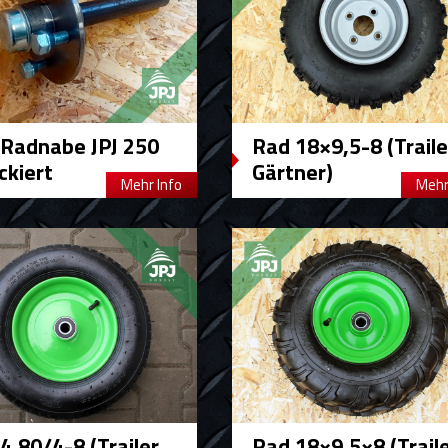
Radnabe JPJ 250
Rad 18×9,5-8 (Traile
ckiert
Gärtner)
Mehr Info
Mehr
4,80/4-8 (Trailer
Rad 18×9,5×8 (Trail