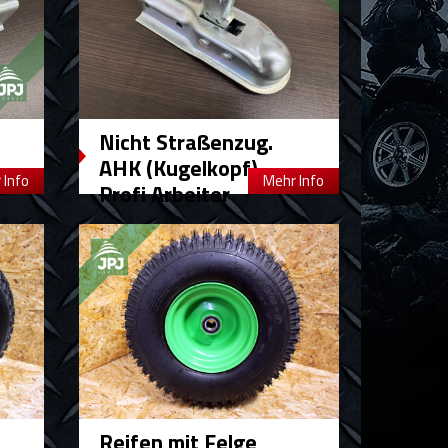
Nicht Straßenzug.
AHK (Kugelkopf) –
 Info
Mehr Info
Profi Arbeiter
Reifen mit Felge