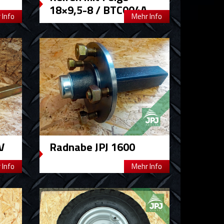
18×9,5-8 / BTC004A
 Info
Mehr Info
V
Radnabe JPJ 1600
 Info
Mehr Info