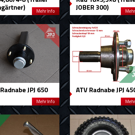
ngärtner)
JOBER 300)
Mehr Info
Mehr
Radnabe JPJ 650
ATV Radnabe JPJ 45
Mehr Info
Mehr