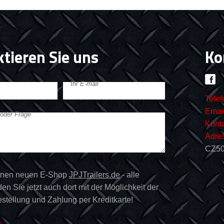
tieren Sie uns
Ko
Ihr E-mail
Telef
Email
 oder Frage
Kont
Adre
CZ50
inen neuen E-Shop
JPJTrailers.de
- alle
en Sie jetzt auch dort mit der Möglichkeit der
estellung und Zahlung per Kreditkarte!