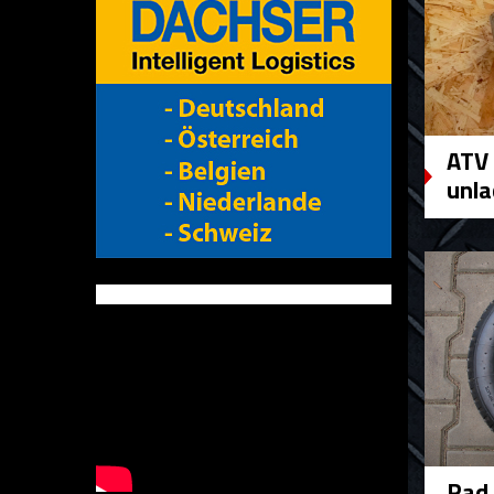
ATV 
unla
Rad 