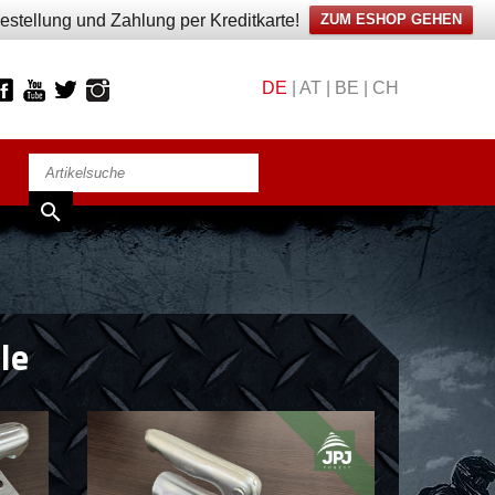
 Bestellung und Zahlung per Kreditkarte!
ZUM ESHOP GEHEN
DE
|
AT
|
BE
|
CH
le