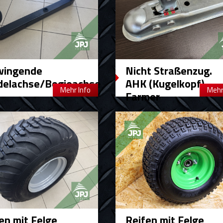
wingende
Nicht Straßenzug.
delachse/Bogieachse
AHK (Kugelkopf) –
Mehr Info
Mehr
Farmer
en mit Felge
Reifen mit Felge