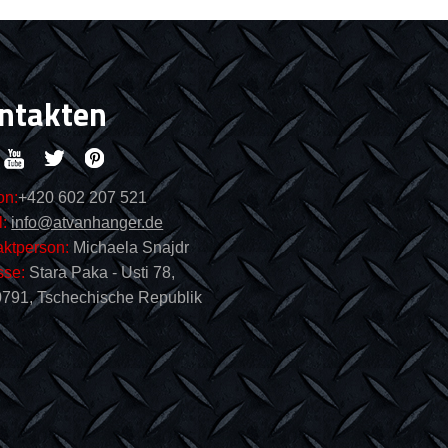
ntakten
on:
+420 602 207 521
:
info@atvanhanger.de
aktperson:
Michaela Snajdr
sse:
Stara Paka - Usti 78,
791, Tschechische Republik