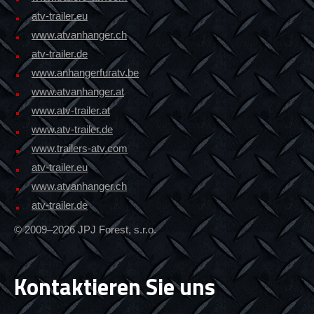
atv-trailer.eu
www.atvanhanger.ch
atv-trailer.de
www.anhangerfuratv.be
www.atvanhanger.at
www.atv-trailer.at
www.atv-trailer.de
www.trailers-atv.com
atv-trailer.eu
www.atvanhanger.ch
atv-trailer.de
© 2009–2026 JPJ Forest, s.r.o.
Kontaktieren Sie uns