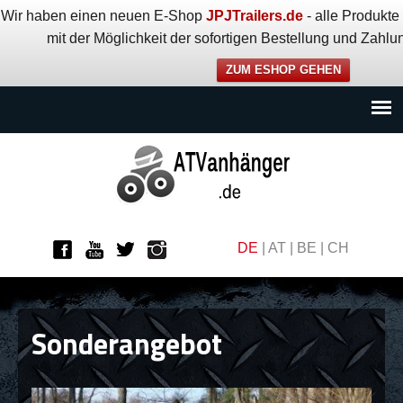
Wir haben einen neuen E-Shop
JPJTrailers.de
- alle Produkte 
mit der Möglichkeit der sofortigen Bestellung und Zahlun
ZUM ESHOP GEHEN
DE
|
AT
|
BE
|
CH
Sonderangebot