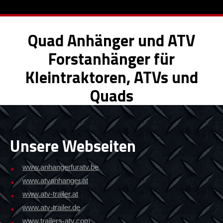
Quad Anhänger und ATV
Forstanhänger für
Kleintraktoren, ATVs und
Quads
Unsere Webseiten
www.anhangerfuratv.be
www.atvanhanger.at
www.atv-trailer.at
www.atv-trailer.de
www.trailers-atv.com