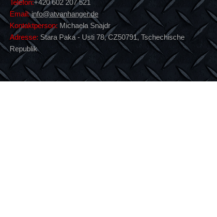
Telefon:
+420 602 207 521
Email:
info@atvanhanger.de
Kontaktperson:
Michaela Snajdr
Adresse:
Stara Paka - Usti 78, CZ50791, Tschechische
Republik