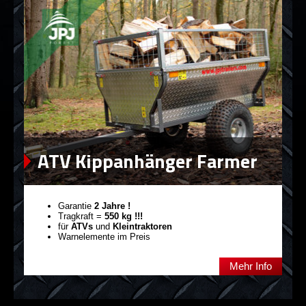
ATV Kippanhänger Farmer
Garantie
2 Jahre !
Tragkraft =
550 kg !!!
für
ATVs
und
Kleintraktoren
Warnelemente im Preis
Mehr Info